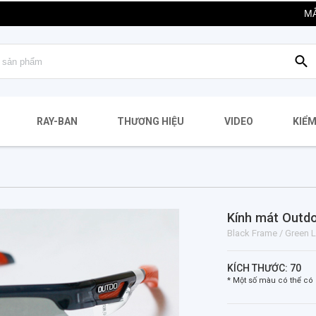
MẮT KÍNH 
RAY-BAN
THƯƠNG HIỆU
VIDEO
KIỂM
Kính mát Outd
Black Frame / Green 
KÍCH THƯỚC: 70
* Một số màu có thể có 