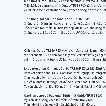
Kính mát Outdo TR386 P2X
có kích thước
70
với màu
Black
Thiết kế kiểu dáng mắt kính
Outdo TR386 P2X
rất hiện đại, 
với nhiều phong cách khác nhau, từ năng động đến thanh lịc
Tính năng nổi bật Kính mát Outdo TR386 P2X:
Chống chói: Giảm ánh sáng phản chiếu, giúp tầm nhìn sắc né
Hỗ trợ giảm mỏi mắt: Phù hợp khi tiếp xúc lâu với ánh sáng 
Chống tia UV: Bảo vệ đôi mắt trước tia UV độc hại, tối ưu tầm
Kính mát
Outdo TR386 P2X
không chỉ đơn thuần là món đồ th
tác hại của tia UV và ánh sáng mặt trời. Với thiết kế hiện đại 
chính là lựa chọn lý tưởng để bạn vừa bảo vệ đôi mắt vừa k
Lý do nên chọn Kính mát Outdo TR386 P2X tại Mắt Kính V
Cam kết chính hãng 100%: Đảm bảo chất lượng từ thương hi
Chính sách bảo hành uy tín: Hỗ trợ khách hàng tận tình suốt 1
Giá cả rẻ nhất thị trường: Call để có giá tốt nhất ( Hotline: 09
Tư vấn chuyên nghiệp: Đội ngũ nhân viên tại Mắt kính Việt lu
Cách sử dụng và bảo quản Kính mát Outdo TR386 P2X
Vệ sinh kính bằng khăn lau mềm để tránh trầy xước.
Tránh để kính tiếp xúc với hóa chất hoặc nhiệt độ cao.