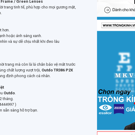
 Frame / Green Lenses
thời trang tinh tế, phù hợp cho mọi gương mặt,
h.
t hơn.
mạnh hoặc ánh sáng xanh.
 nhìn và sự dễ chịu nhất khi đeo lâu
ời trang mà còn là lá chắn bảo vệ mắt trước
cùng chất lượng vượt trội,
Outdo TR386 P2X
hẳng định phong cách cá nhân.
iệt
ệu
Outdo
.
2 tháng.
74444997 )
ôn sẵn sàng hỗ trợ bạn.