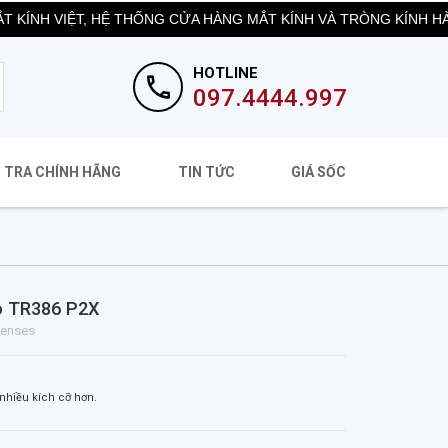
VIỆT, HỆ THỐNG CỬA HÀNG MẮT KÍNH VÀ TRÒNG KÍNH HÀNG HIỆ
HOTLINE
097.4444.997
 TRA CHÍNH HÃNG
TIN TỨC
GIÁ SỐC
o
TR386 P2X
Lenses
nhiều kích cỡ hơn.