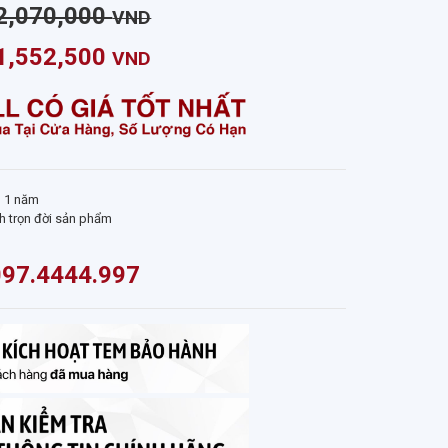
2,070,000
VND
1,552,500
VND
g 1 năm
inh trọn đời sản phẩm
097.4444.997