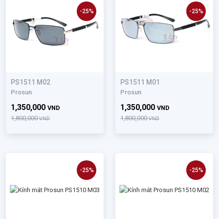
-25%
-25%
PS1511 M02
PS1511 M01
Prosun
Prosun
1,350,000
1,350,000
VND
VND
1,800,000
1,800,000
VND
VND
-25%
-25%