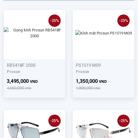
-25%
-25%
RB5418F 2000
PS1519 M09
Prosun
Prosun
3,495,000
1,350,000
VND
VND
4,660,000
1,800,000
VND
VND
-25%
-25%