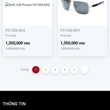
PS1506 M02
PS1506 M01
Prosun
Prosun
1,350,000
1,350,000
VND
VND
1,800,000
1,800,000
VND
VND
Trang
1
2
3
4
5
...
THÔNG TIN