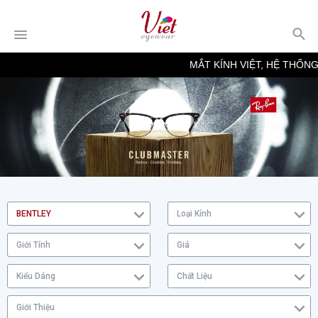
MẮT KÍNH VIỆT, HỆ THỐNG
BENTLEY
Loại Kính
Giới Tính
Giá
Kiểu Dáng
Chất Liệu
Giới Thiệu