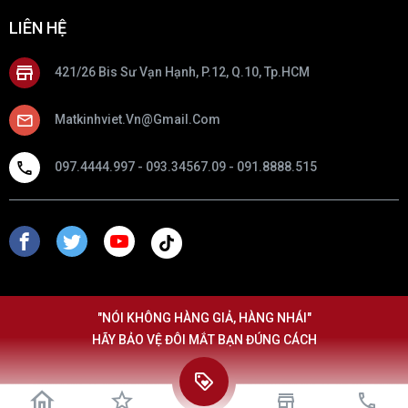
LIÊN HỆ
421/26 Bis Sư Vạn Hạnh, P.12, Q.10, Tp.HCM
Matkinhviet.vn@gmail.com
097.4444.997 - 093.34567.09 - 091.8888.515
"NÓI KHÔNG HÀNG GIẢ, HÀNG NHÁI"
HÃY BẢO VỆ ĐÔI MẮT BẠN ĐÚNG CÁCH