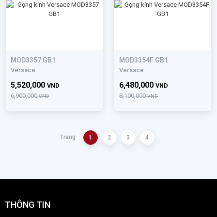
MOD3357 GB1
MOD3354F GB1
Versace
Versace
5,520,000
6,480,000
VND
VND
6,900,000
8,100,000
VND
VND
Trang
1
2
3
4
THÔNG TIN