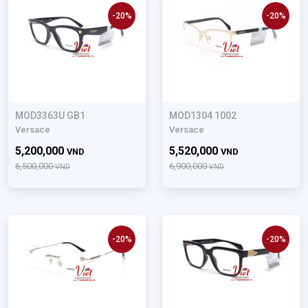
-20%
-20%
MOD3363U GB1
MOD1304 1002
Versace
Versace
5,200,000
5,520,000
VND
VND
6,500,000
6,900,000
VND
VND
-20%
-20%