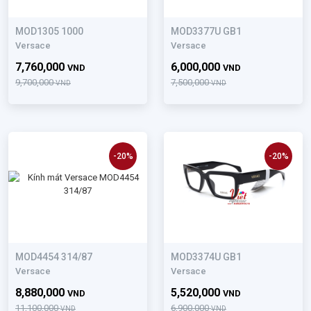
MOD1305 1000
MOD3377U GB1
Versace
Versace
7,760,000
6,000,000
VND
VND
9,700,000
7,500,000
VND
VND
-20%
-20%
MOD4454 314/87
MOD3374U GB1
Versace
Versace
8,880,000
5,520,000
VND
VND
11,100,000
6,900,000
VND
VND