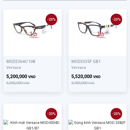
-20%
-20%
MOD3364U 108
MOD3335F GB1
Versace
Versace
5,200,000
5,520,000
VND
VND
6,500,000
6,900,000
VND
VND
-20%
-20%