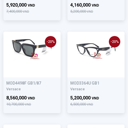
5,920,000
4,160,000
VND
VND
7,400,000
5,200,000
VND
VND
-20%
-20%
MOD4498F GB1/87
MOD3364U GB1
Versace
Versace
8,560,000
5,200,000
VND
VND
10,700,000
6,500,000
VND
VND