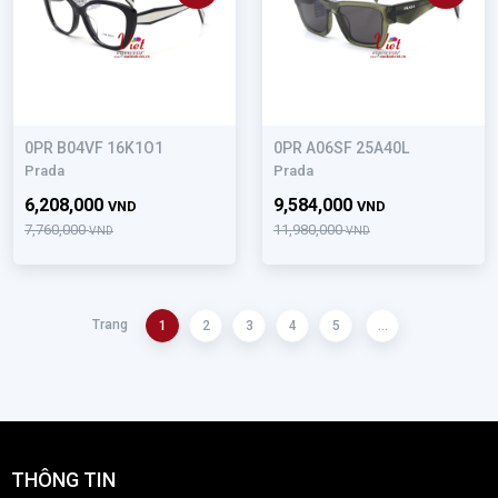
0PR B04VF 16K1O1
0PR A06SF 25A40L
Prada
Prada
6,208,000
9,584,000
VND
VND
7,760,000
11,980,000
VND
VND
Trang
1
2
3
4
5
...
THÔNG TIN