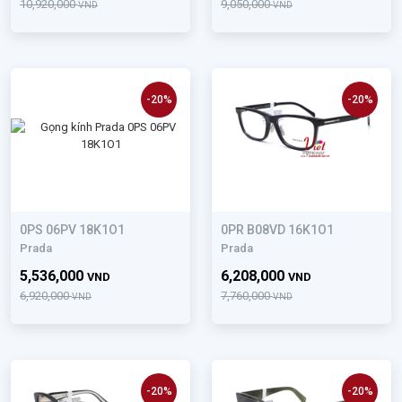
10,920,000
9,050,000
VND
VND
-20%
-20%
0PS 06PV 18K1O1
0PR B08VD 16K1O1
Prada
Prada
5,536,000
6,208,000
VND
VND
6,920,000
7,760,000
VND
VND
-20%
-20%