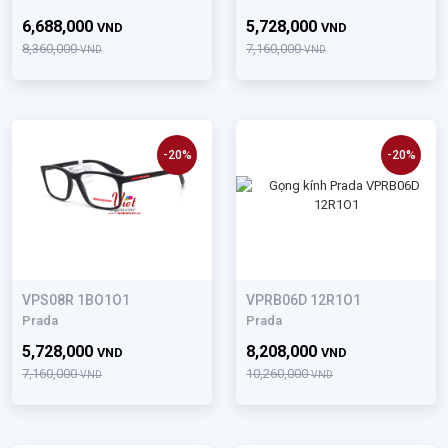
6,688,000
5,728,000
VND
VND
8,360,000
7,160,000
VND
VND
-20%
-20%
VPS08R 1BO1O1
VPRB06D 12R1O1
Prada
Prada
5,728,000
8,208,000
VND
VND
7,160,000
10,260,000
VND
VND