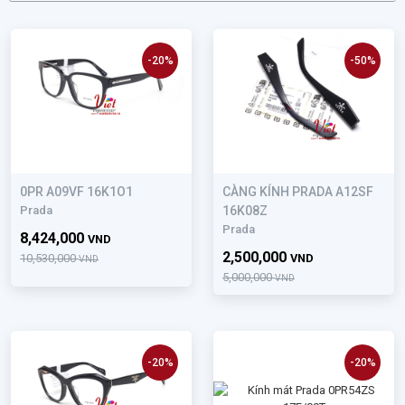
-20%
-50%
0PR A09VF 16K1O1
CÀNG KÍNH PRADA A12SF
Prada
16K08Z
Prada
8,424,000
VND
2,500,000
10,530,000
VND
VND
5,000,000
VND
-20%
-20%