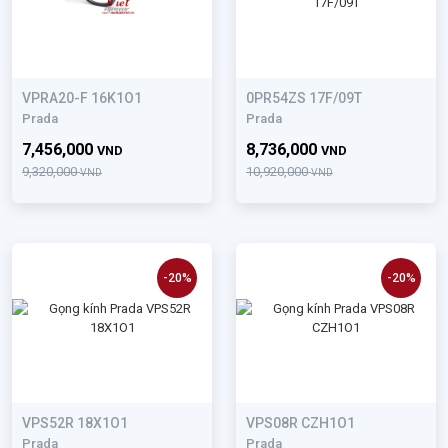
VPRA20-F 16K1O1
0PR54ZS 17F/09T
Prada
Prada
7,456,000
8,736,000
VND
VND
9,320,000
10,920,000
VND
VND
-20%
-20%
VPS52R 18X1O1
VPS08R CZH1O1
Prada
Prada