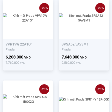
-20%
-20%
VPR19W 22A1O1
SPSA52 5AV3M1
Prada
Prada
6,208,000
7,648,000
VND
VND
7,760,000
9,560,000
VND
VND
-20%
-20%