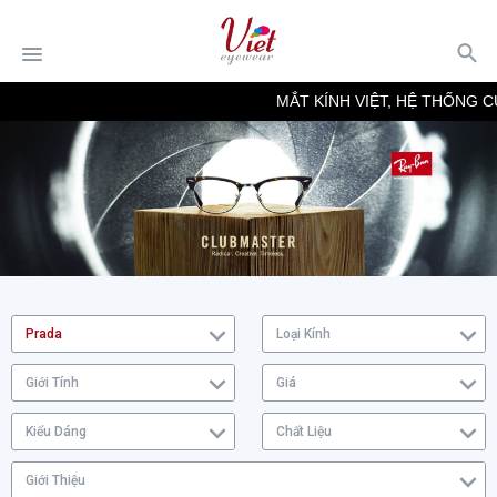
MẮT KÍNH VIỆT, HỆ THỐNG CỬ
Prada
Loại Kính
Giới Tính
Giá
Kiểu Dáng
Chất Liệu
Giới Thiệu