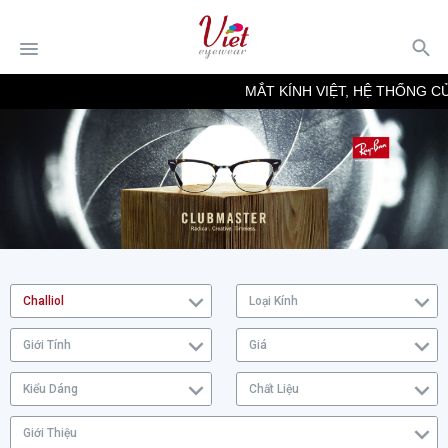
MẮT KÍNH VIỆT, HỆ THỐNG CỬ
Challiol
Loại Kính
Giới Tính
Giá
Kiểu Dáng
Chất Liệu
Giới Thiệu