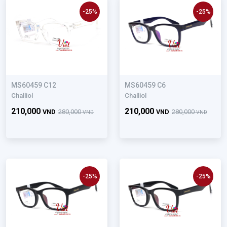
-25%
-25%
MS60459 C12
MS60459 C6
Challiol
Challiol
210,000
210,000
VND
280,000
VND
280,000
VND
VND
-25%
-25%