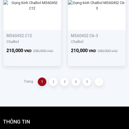
MS60452 C12
MS60452 C6-3
Challiol
Challiol
210,000
210,000
VND
280,000
VND
280,000
VND
VND
Trang
1
2
3
4
5
...
THÔNG TIN