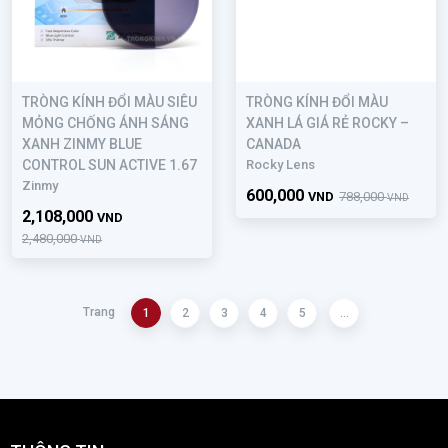
TRÒNG KÍNH ĐỔI MÀU SIÊU
TRÒNG KÍNH ĐỔI MÀU
MỎNG CHỐNG ÁNH SÁNG
XANH LÁ GIÁ RẺ ROCKY –
XANH ZINMY BLUE
CANADA
CONTROL SUN ACTIVE 1.67
Rocky Lens
Zinmy
600,000
VND
788,000
VND
2,108,000
VND
2,480,000
VND
Trang
1
2
3
4
5
...