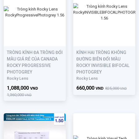
TRÒNG KÍNH ĐA TRÒNG ĐỔI
KÍNH HAI TRÒNG KHÔNG
MÀU GIÁ RẺ CỦA CANADA
ĐƯỜNG BIÊN ĐỔI MÀU
ROCKY PROGRESSIVE
ROCKY INVISIBLE BIFOCAL
PHOTOGREY
PHOTOGREY
Rocky Lens
Rocky Lens
1,088,000
660,000
VND
VND
825,000
VND
1,360,000
VND