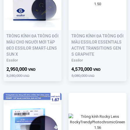
TRÒNG KÍNH ĐA TRÒNG ĐỔI
TRÒNG KÍNH ĐA TRÒNG ĐỔI
MÀU CHO NGƯỜI MỚI TẬP
MÀU ESSILOR ESSENTIALS
ĐEO ESSILOR SMART-LENS
ACTIVE TRANSITIONS GEN
SUN X
S GRAPHITE
Essilor
Essilor
2,950,000
4,570,000
VND
VND
3,280,000
5,080,000
VND
VND