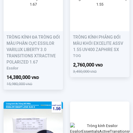
TRÒNG KÍNH ĐA TRÒNG ĐỔI
TRÒNG KÍNH PHẲNG ĐỔI
MÀU PHÂN CỰC ESSILOR
MÀU KHÓI EXCELITE ASSV
VARILUX LIBERTY 3.0
1.55 UV400 ZAPHIRE SX
TRANSITIONS XTRACTIVE
TOG
POLARIZED 1.67
2,760,000
VND
Essilor
3,450,000
VND
14,380,000
VND
15,980,000
VND