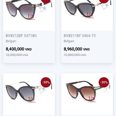
BV8212BF 54718G
BV8211BF 5464-T3
Bvlgari
Bvlgari
8,400,000
8,960,000
VND
VND
12,000,000
12,800,000
VND
VND
-30%
-30%