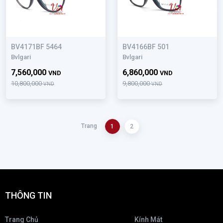
BV4171BF 5464
BV4166BF 501
Bvlgari
Bvlgari
7,560,000
6,860,000
VND
VND
10,800,000
9,800,000
VND
VND
Trang
1
2
THÔNG TIN
Trang Chủ
Kính Mát