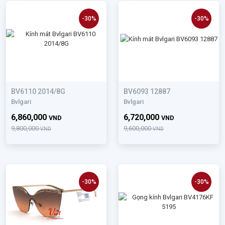
-30%
-30%
BV6110 2014/8G
BV6093 12887
Bvlgari
Bvlgari
6,860,000
6,720,000
VND
VND
9,800,000
9,600,000
VND
VND
-30%
-30%