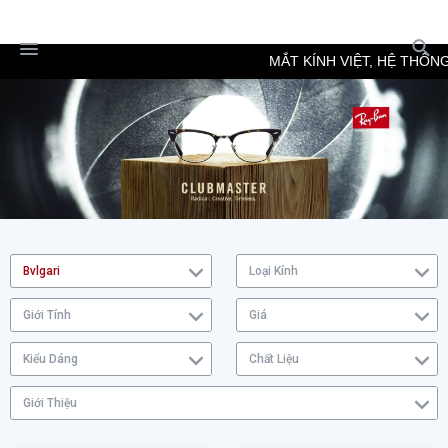
MẮT KÍNH VIỆT, HỆ THỐNG
Bvlgari
Loại Kính
Giới Tính
Giá
Kiểu Dáng
Chất Liệu
Giới Thiệu