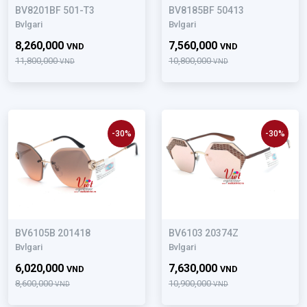
BV8201BF 501-T3
BV8185BF 50413
Bvlgari
Bvlgari
8,260,000
7,560,000
VND
VND
11,800,000
10,800,000
VND
VND
-30%
-30%
BV6105B 201418
BV6103 20374Z
Bvlgari
Bvlgari
6,020,000
7,630,000
VND
VND
8,600,000
10,900,000
VND
VND