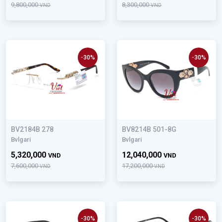
9,800,000
8,300,000
VND
VND
-30%
-30%
BV2184B 278
BV8214B 501-8G
Bvlgari
Bvlgari
5,320,000
12,040,000
VND
VND
7,600,000
17,200,000
VND
VND
-30%
-30%