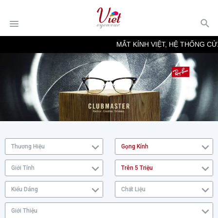
MẮT KÍNH VIỆT, HỆ THỐNG CỬA
Thương Hiệu
Gọng Kính
Giới Tính
Trên 5 Triệu
Kiểu Dáng
Chất Liệu
Giới Thiệu