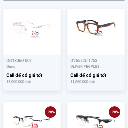
GG1806O 003
OV5562U 1753
Gucci
OLIVER PEOPLES
Call để có giá tốt
Call để có giá tốt
18,000,000
11,260,000
VND
VND
-20%
-20%