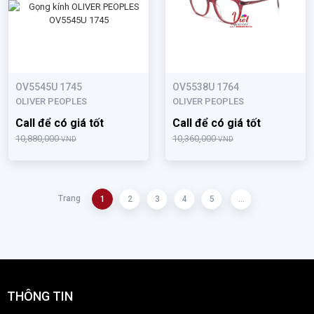
OV5545U 1745
OV5538U 1764
OLIVER PEOPLES
OLIVER PEOPLES
Call để có giá tốt
Call để có giá tốt
10,880,000
10,360,000
VND
VND
Trang
1
2
3
4
5
...
THÔNG TIN