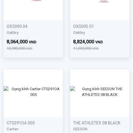
OX5090 04
OX5093 01
Oakley
Oakley
8,064,000
8,824,000
VND
VND
10,080,000
11,030,000
VND
VND
CT0291OA 005
THE ATHLETES 08 BLACK
Cartier
SEESON