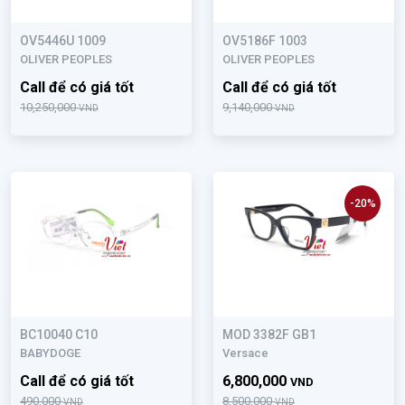
OV5446U 1009
OV5186F 1003
OLIVER PEOPLES
OLIVER PEOPLES
Call để có giá tốt
Call để có giá tốt
10,250,000
9,140,000
VND
VND
-20%
BC10040 C10
MOD 3382F GB1
BABYDOGE
Versace
Call để có giá tốt
6,800,000
VND
490,000
8,500,000
VND
VND