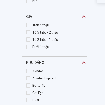
Nữ
Cala
Calvin Klein
GIÁ
CALVIN KLEIN JEANS
Trên 5 triệu
Camila
Từ 5 triệu - 2 triệu
CARACTERE
Từ 2 triệu - 1 triệu
Careermen
Dưới 1 triệu
Carl Zeiss
Carrera
KIỂU DÁNG
Cartelo
Cartier
Aviator
Catino
Aviator Inspired
Celebrity
Butterfly
CELINE DION
Cat Eye
CEO.V
Oval