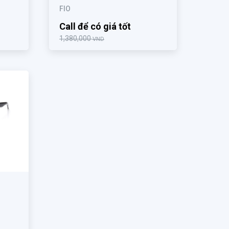
FIO
Call để có giá tốt
1,380,000
VND