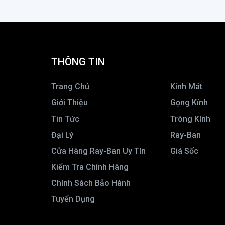
EXFASH Kid
FENDI
FERRARI SCUDERIA
FIO
THÔNG TIN
Flow Ego
FLYER
Trang Chủ
Kính Mát
Fortet
Giới Thiệu
Gọng Kính
FRED
Tin Tức
Tròng Kính
FURLA
Đại Lý
Ray-Ban
G.M Surne
Cửa Hàng Ray-Ban Uy Tín
Giá Sốc
GENTLE MONSTER
Kiểm Tra Chính Hãng
Giordano
Chính Sách Bảo Hành
Giorgio Armani
Tuyển Dụng
GiorgioFerri
Givenchy