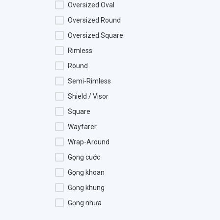
Challiol
Oversized Oval
Charmaine
Oversized Round
Charmant
Oversized Square
Charriol
Rimless
Chemi
Round
Chopard
Semi-Rimless
Christian Dior
Shield / Visor
Chrome Hearts
Square
COACH
Wayfarer
Dakota Smith
Wrap-Around
Diesel
Gọng cuớc
Diesny Kid
Gọng khoan
DODO
Gọng khung
Dolce & Gabbana
Gọng nhựa
DSquared2