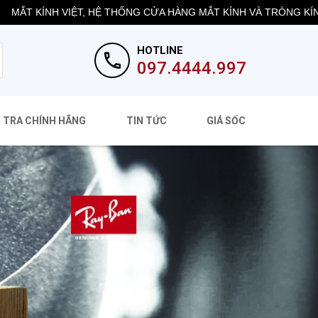
 KÍNH VIỆT, HỆ THỐNG CỬA HÀNG MẮT KÍNH VÀ TRÒNG KÍNH HÀN
HOTLINE
097.4444.997
 TRA CHÍNH HÃNG
TIN TỨC
GIÁ SỐC