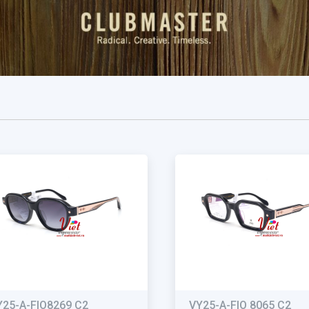
Y25-A-FIO8269 C2
VY25-A-FIO 8065 C2