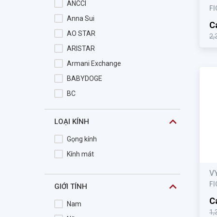
ANCCI
FI
Anna Sui
Ca
AO STAR
2,
ARISTAR
Armani Exchange
BABYDOGE
BC
BeBe
LOẠI KÍNH
BENTLEY
Blake
Gọng kính
BOLON
Kính mát
BROMA
V
Burberry
FI
GIỚI TÍNH
Butterfly
Ca
Nam
1,
Bvlgari