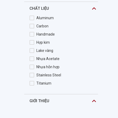
DXO
CHẤT LIỆU
ELCAMINO
Aluminum
Elements
Carbon
ELLE
Handmade
Emporio Armani
Hợp kim
Ermenegildo Zegna
Lake vàng
ESCADA
Nhựa Acetate
Esplendor
Nhựa hỗn hợp
Esprit
Stainless Steel
Esprit Kid
Titanium
Essentials
Essilor
GIỚI THIỆU
EVISU
Exfash