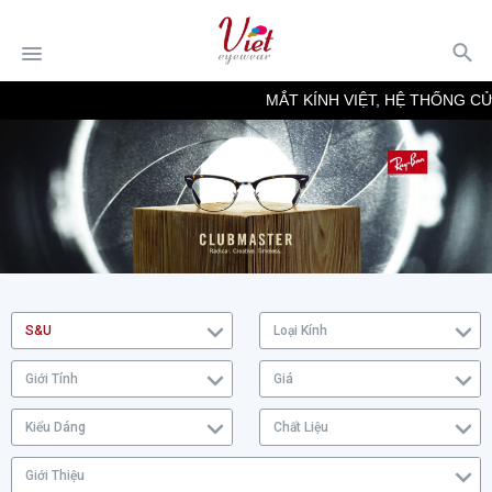
MẮT KÍNH VIỆT, HỆ THỐNG CỬ
S&U
Loại Kính
Giới Tính
Giá
Kiểu Dáng
Chất Liệu
Giới Thiệu