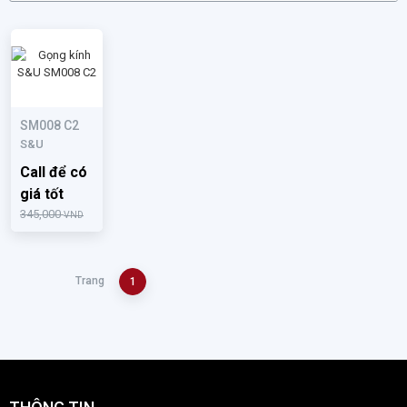
SM008 C2
S&U
Call để có
giá tốt
345,000
VND
Trang
1