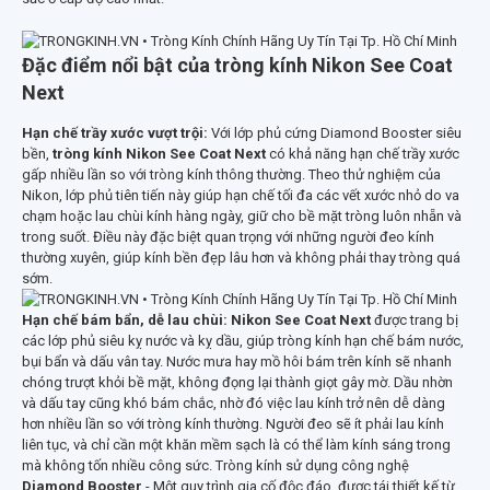
Đặc điểm nổi bật của tròng kính Nikon See Coat
Next
Hạn chế trầy xước vượt trội:
Với lớp phủ cứng Diamond Booster siêu
bền,
tròng kính Nikon See Coat Next
có khả năng hạn chế trầy xước
gấp nhiều lần so với tròng kính thông thường. Theo thử nghiệm của
Nikon, lớp phủ tiên tiến này giúp hạn chế tối đa các vết xước nhỏ do va
chạm hoặc lau chùi kính hàng ngày, giữ cho bề mặt tròng luôn nhẵn và
trong suốt. Điều này đặc biệt quan trọng với những người đeo kính
thường xuyên, giúp kính bền đẹp lâu hơn và không phải thay tròng quá
sớm.
Hạn chế bám bẩn, dễ lau chùi:
Nikon See Coat Next
được trang bị
các lớp phủ siêu kỵ nước và kỵ dầu, giúp tròng kính hạn chế bám nước,
bụi bẩn và dấu vân tay. Nước mưa hay mồ hôi bám trên kính sẽ nhanh
chóng trượt khỏi bề mặt, không đọng lại thành giọt gây mờ. Dầu nhờn
và dấu tay cũng khó bám chắc, nhờ đó việc lau kính trở nên dễ dàng
hơn nhiều lần so với tròng kính thường. Người đeo sẽ ít phải lau kính
liên tục, và chỉ cần một khăn mềm sạch là có thể làm kính sáng trong
mà không tốn nhiều công sức. Tròng kính sử dụng công nghệ
Diamond Booster
- Một quy trình gia cố độc đáo, được tái thiết kế từ