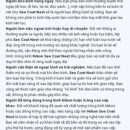
Người đeo kính hàng ngày:
Nếu bạn phải đeo kính thường xuyên mỗi
ngày (đi học, đi làm, lái xe, đọc sách…), một cặp tròng bền bỉ và luôn rõ
nét như
See Coat Next
sẽ là người bạn đồng hành lý tưởng. Bạn sẽ
không còn phải lo kính trầy xước làm mờ tầm nhìn hay mất thời gian lau
kính liên tục.
Người làm việc ngoài trời hoặc hay di chuyển:
Đối với những ai
thường xuyên ra ngoài, tiếp xúc nhiều với ánh nắng hoặc bụi bặm, lớp
phủ
See Coat Next
với khả năng chống UV, hạn chế bám bụi nước sẽ
đáp ứng tốt trong môi trường sử dụng khắc nghiệt. Dù bạn là tài xế
đường dài, vận động viên thể thao ngoài trời hay nhân viên công
trình, tròng kính
Nikon See Coat Next
đều giúp bảo vệ mắt tối đa và
duy trì tầm nhìn rõ ràng suốt ngày dài.
Người cẩn thận về ngoại hình và trải nghiệm:
Nếu bạn đề cao tính
thẩm mỹ và sự thoải mái khi đeo kính,
See Coat Next
chắc chắn sẽ
làm bạn hài lòng. Tròng kính ít bám bẩn và giảm lóa sẽ luôn giữ cho
đôi mắt bạn sáng rõ sau lớp kính, giúp bạn tự tin hơn khi giao tiếp. Bạn
cũng sẽ thích cảm giác nhẹ nhàng “vô hình” khi đeo kính có tròng trong
vắt, không bị phản chiếu gây khó chịu.
Người đã từng dùng tròng kính Nikon hoặc tròng cao cấp
khác:
Đối với khách hàng đã quen với chất lượng tròng kính Nikon
hoặc các dòng tròng cao cấp, việc nâng cấp lên
Nikon See Coat
Next
là bước đi hợp lý để trải nghiệm những công nghệ tiên tiến nhất.
Bạn sẽ cảm nhận rõ sự khác biệt về độ bền và độ trong so với các lớp
phủ thế hệ trước, xứng đáng với kỳ vọng về một sản phẩm cao cấp