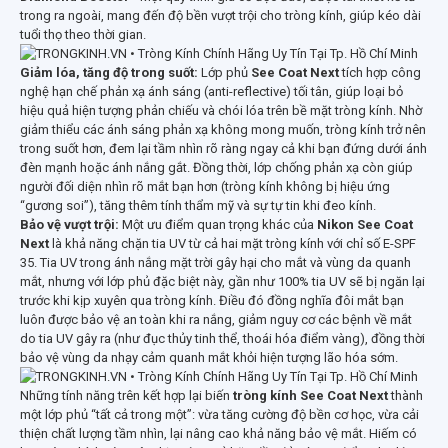
trong ra ngoài, mang đến độ bền vượt trội cho tròng kính, giúp kéo dài
tuổi thọ theo thời gian.
Giảm lóa, tăng độ trong suốt:
Lớp phủ
See Coat Next
tích hợp công
nghệ hạn chế phản xạ ánh sáng (anti-reflective) tối tân, giúp loại bỏ
hiệu quả hiện tượng phản chiếu và chói lóa trên bề mặt tròng kính. Nhờ
giảm thiểu các ánh sáng phản xạ không mong muốn, tròng kính trở nên
trong suốt hơn, đem lại tầm nhìn rõ ràng ngay cả khi bạn đứng dưới ánh
đèn mạnh hoặc ánh nắng gắt. Đồng thời, lớp chống phản xạ còn giúp
người đối diện nhìn rõ mắt bạn hơn (tròng kính không bị hiệu ứng
“gương soi”), tăng thêm tính thẩm mỹ và sự tự tin khi đeo kính.
Bảo vệ vượt trội:
Một ưu điểm quan trọng khác của
Nikon See Coat
Next
là khả năng chặn tia UV từ cả hai mặt tròng kính với chỉ số E-SPF
35. Tia UV trong ánh nắng mặt trời gây hại cho mắt và vùng da quanh
mắt, nhưng với lớp phủ đặc biệt này, gần như 100% tia UV sẽ bị ngăn lại
trước khi kịp xuyên qua tròng kính. Điều đó đồng nghĩa đôi mắt bạn
luôn được bảo vệ an toàn khi ra nắng, giảm nguy cơ các bệnh về mắt
do tia UV gây ra (như đục thủy tinh thể, thoái hóa điểm vàng), đồng thời
bảo vệ vùng da nhạy cảm quanh mắt khỏi hiện tượng lão hóa sớm.
Những tính năng trên kết hợp lại biến
tròng kính See Coat Next
thành
một lớp phủ “tất cả trong một”: vừa tăng cường độ bền cơ học, vừa cải
thiện chất lượng tầm nhìn, lại nâng cao khả năng bảo vệ mắt. Hiếm có