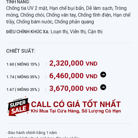
TÍNH NĂNG:
Chống tia UV 2 mặt, Hạn chế bụi bẩn, Dễ làm sạch, Tròng
mỏng, Chống chói, Chống vân tay, Chống tĩnh điện, Hạn chế
trầy, Chống bám nước, Chống phản quang
Loạn thị, Viễn thị, Cận thị
ĐIỀU CHỈNH KHÚC XẠ:
CHIẾT SUẤT:
2,320,000
VND
1.60 ( MỎNG 15% )
6,460,000
VND
1.74 ( MỎNG 35% )
3,670,000
VND
1.67 ( MỎNG 25% )
- Bào hành chính hãng 1 năm