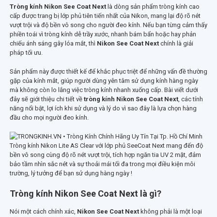
Tròng kính Nikon See Coat Next
là dòng sản phẩm tròng kính cao
cấp được trang bị lớp phủ tiên tiến nhất của Nikon, mang lại độ rõ nét
vượt trội và độ bền vô song cho người đeo kính. Nếu bạn từng cảm thấy
phiền toái vì tròng kính dễ trầy xước, nhanh bám bẩn hoặc hay phản
chiếu ánh sáng gây lóa mắt, thì
Nikon See Coat Next
chính là giải
pháp tối ưu.
Sản phẩm này được thiết kế để khắc phục triệt để những vấn đề thường
gặp của kính mắt, giúp người dùng yên tâm sử dụng kính hàng ngày
mà không còn lo lắng việc tròng kính nhanh xuống cấp. Bài viết dưới
đây sẽ giới thiệu chi tiết về
tròng kính Nikon See Coat Next
, các tính
năng nổi bật, lợi ích khi sử dụng và lý do vì sao đây là lựa chọn hàng
đầu cho mọi người đeo kính.
Tròng kính Nikon Lite AS Clear với lớp phủ SeeCoat Next mang đến độ
bền vô song cùng độ rõ nét vượt trội, tích hợp ngăn tia UV 2 mặt, đảm
bảo tầm nhìn sắc nét và sự thoải mái tối đa trong mọi điều kiện môi
trường, lý tưởng để bạn sử dụng hàng ngày !
Tròng kính Nikon See Coat Next là gì?
Nói một cách chính xác,
Nikon See Coat Next
không phải là một loại