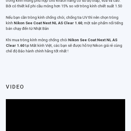
tròng kính mỏng phù hợp cho khách hàng có số độ thấp, vừa và cao.
Bởi có thiết kế phi cầu mỏng hơn 15% so với tròng kính chiết suất 1.50
Nếu bạn cần tròng kính chống chói, chống tia UV thì nên chọn tròng
kính
Nikon See Coat Next NL AS Clear 1.60
, một sản phẩm nổi tiếng
bán chạy đến từ Nhật Bản
Khi mua tròng kính mỏng chống chói
Nikon See Coat Next NL AS
Clear 1.60
tại Mắt kính Việt, các bạn sẽ được hỗ trợ Nikon giá rẻ cùng
chế độ Bảo hành chính hãng tốt nhất !
VIDEO