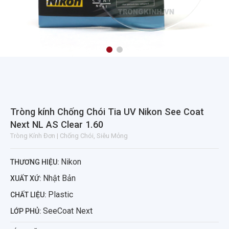
Tròng kính Chống Chói Tia UV Nikon See Coat
Next NL AS Clear 1.60
Tròng Kính Đơn | Chống Chói, Siêu Mỏng
Nikon
THƯƠNG HIỆU:
Nhật Bản
XUẤT XỨ:
Plastic
CHẤT LIỆU:
SeeCoat Next
LỚP PHỦ: