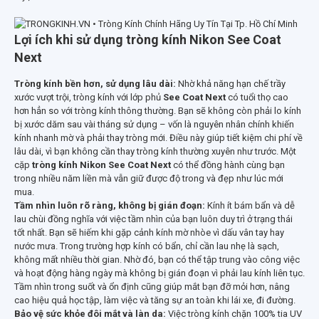
Lợi ích khi sử dụng tròng kính Nikon See Coat
Next
Tròng kính bền hơn, sử dụng lâu dài:
Nhờ khả năng hạn chế trầy
xước vượt trội, tròng kính với lớp phủ
See Coat Next
có tuổi thọ cao
hơn hẳn so với tròng kính thông thường. Bạn sẽ không còn phải lo kính
bị xước dăm sau vài tháng sử dụng – vốn là nguyên nhân chính khiến
kính nhanh mờ và phải thay tròng mới. Điều này giúp tiết kiệm chi phí về
lâu dài, vì bạn không cần thay tròng kính thường xuyên như trước. Một
cặp
tròng kính Nikon See Coat Next
có thể đồng hành cùng bạn
trong nhiều năm liền mà vẫn giữ được độ trong và đẹp như lúc mới
mua.
Tầm nhìn luôn rõ ràng, không bị gián đoạn:
Kính ít bám bẩn và dễ
lau chùi đồng nghĩa với việc tầm nhìn của bạn luôn duy trì ở trạng thái
tốt nhất. Bạn sẽ hiếm khi gặp cảnh kính mờ nhòe vì dấu vân tay hay
nước mưa. Trong trường hợp kính có bẩn, chỉ cần lau nhẹ là sạch,
không mất nhiều thời gian. Nhờ đó, bạn có thể tập trung vào công việc
và hoạt động hàng ngày mà không bị gián đoạn vì phải lau kính liên tục.
Tầm nhìn trong suốt và ổn định cũng giúp mắt bạn đỡ mỏi hơn, nâng
cao hiệu quả học tập, làm việc và tăng sự an toàn khi lái xe, đi đường.
Bảo vệ sức khỏe đôi mắt và làn da:
Việc tròng kính chặn 100% tia UV