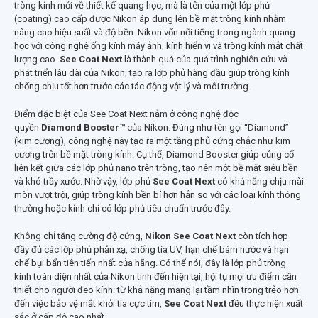
tròng kính mới về thiết kế quang học, mà là tên của một lớp phủ
(coating) cao cấp được Nikon áp dụng lên bề mặt tròng kính nhằm
nâng cao hiệu suất và độ bền. Nikon vốn nổi tiếng trong ngành quang
học với công nghệ ống kính máy ảnh, kính hiển vi và tròng kính mắt chất
lượng cao.
See Coat Next
là thành quả của quá trình nghiên cứu và
phát triển lâu dài của Nikon, tạo ra lớp phủ hàng đầu giúp tròng kính
chống chịu tốt hơn trước các tác động vật lý và môi trường.
Điểm đặc biệt của See Coat Next nằm ở công nghệ độc
quyền
Diamond Booster™
của Nikon. Đúng như tên gọi “Diamond”
(kim cương), công nghệ này tạo ra một tầng phủ cứng chắc như kim
cương trên bề mặt tròng kính. Cụ thể, Diamond Booster giúp củng cố
liên kết giữa các lớp phủ nano trên tròng, tạo nên một bề mặt siêu bền
và khó trầy xước. Nhờ vậy, lớp phủ
See Coat Next
có khả năng chịu mài
mòn vượt trội, giúp tròng kính bền bỉ hơn hẳn so với các loại kính thông
thường hoặc kính chỉ có lớp phủ tiêu chuẩn trước đây.
Không chỉ tăng cường độ cứng,
Nikon See Coat Next
còn tích hợp
đầy đủ các lớp phủ phản xạ, chống tia UV, hạn chế bám nước và hạn
chế bụi bẩn tiên tiến nhất của hãng. Có thể nói, đây là lớp phủ tròng
kính toàn diện nhất của Nikon tính đến hiện tại, hội tụ mọi ưu điểm cần
thiết cho người đeo kính: từ khả năng mang lại tầm nhìn trong trẻo hơn
đến việc bảo vệ mắt khỏi tia cực tím,
See Coat Next
đều thực hiện xuất
sắc ở cấp độ cao nhất.