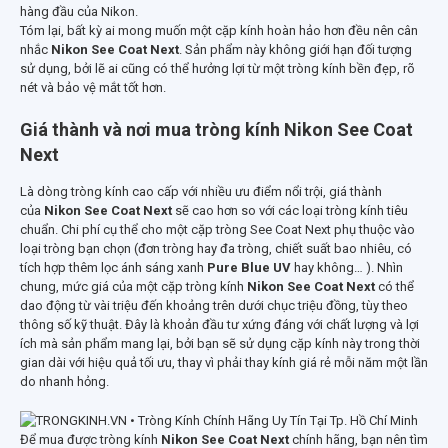
hàng đầu của Nikon.
Tóm lại, bất kỳ ai mong muốn một cặp kính hoàn hảo hơn đều nên cân
nhắc
Nikon See Coat Next
. Sản phẩm này không giới hạn đối tượng
sử dụng, bởi lẽ ai cũng có thể hưởng lợi từ một tròng kính bền đẹp, rõ
nét và bảo vệ mắt tốt hơn.
Giá thành và nơi mua tròng kính Nikon See Coat
Next
Là dòng tròng kính cao cấp với nhiều ưu điểm nổi trội, giá thành
của
Nikon See Coat Next
sẽ cao hơn so với các loại tròng kính tiêu
chuẩn. Chi phí cụ thể cho một cặp tròng See Coat Next phụ thuộc vào
loại tròng bạn chọn (đơn tròng hay đa tròng, chiết suất bao nhiêu, có
tích hợp thêm lọc ánh sáng xanh
Pure Blue UV
hay không… ). Nhìn
chung, mức giá của một cặp tròng kính
Nikon See Coat Next
có thể
dao động từ vài triệu đến khoảng trên dưới chục triệu đồng, tùy theo
thông số kỹ thuật. Đây là khoản đầu tư xứng đáng với chất lượng và lợi
ích mà sản phẩm mang lại, bởi bạn sẽ sử dụng cặp kính này trong thời
gian dài với hiệu quả tối ưu, thay vì phải thay kính giá rẻ mỗi năm một lần
do nhanh hỏng.
Để mua được tròng kính
Nikon See Coat Next
chính hãng, bạn nên tìm