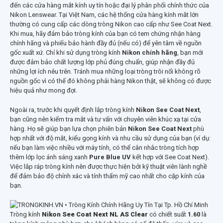
đến các cửa hàng mắt kính uy tín hoặc đại lý phân phối chính thức của
Nikon Lenswear. Tại Việt Nam, các hệ thống cửa hàng kính mắt lớn
thường có cung cấp các dòng tròng Nikon cao cấp như See Coat Next.
Khi mua, hãy đảm bảo tròng kính của bạn có tem chứng nhận hàng
chính hãng và phiếu bảo hành đầy đủ (nếu có) để yên tâm về nguồn
gốc xuất xứ. Chỉ khi sử dụng tròng kính
Nikon chính hãng
, bạn mới
được đảm bảo chất lượng lớp phủ đúng chuẩn, giúp nhận đầy đủ
những lợi ích nêu trên. Tránh mua những loại tròng trôi nổi không rõ
nguồn gốc vì có thể đó không phải hàng Nikon thật, sẽ không có được
hiệu quả như mong đợi.
Ngoài ra, trước khi quyết định lắp tròng kính
Nikon See Coat Next
,
bạn cũng nên kiểm tra mắt và tư vấn với chuyên viên khúc xạ tại cửa
hàng. Họ sẽ giúp bạn lựa chọn phiên bản
Nikon See Coat Next
phù
hợp nhất với độ mắt, kiểu gọng kính và nhu cầu sử dụng của bạn (ví dụ:
nếu bạn làm việc nhiều với máy tính, có thể cân nhắc tròng tích hợp
thêm lớp lọc ánh sáng xanh
Pure Blue UV
kết hợp với See Coat Next).
Việc lắp ráp tròng kính nên được thực hiện bởi kỹ thuật viên lành nghề
để đảm bảo độ chính xác và tính thẩm mỹ cao nhất cho cặp kính của
bạn.
Tròng kính
Nikon
See Coat Next NL AS Clear
có chiết suất
1.60
là