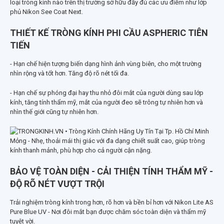
loại tròng kính nào trên thị trường sở hữu đầy đủ các ưu điểm như lớp
phủ Nikon See Coat Next.
THIẾT KẾ TRÒNG KÍNH PHI CẦU ASPHERIC TIÊN
TIẾN
- Hạn chế hiện tượng biến dạng hình ảnh vùng biên, cho một trường
nhìn rộng và tốt hơn. Tăng độ rõ nét tối đa.
- Hạn chế sự phóng đại hay thu nhỏ đôi mắt của người dùng sau lớp
kính, tăng tính thẩm mỹ, mắt của người đeo sẽ trông tự nhiên hơn và
nhìn thế giới cũng tự nhiên hơn.
Mỏng - Nhẹ, thoải mái thị giác với đa dạng chiết suất cao, giúp tròng
kính thanh mảnh, phù hợp cho cả người cận nặng.
BẢO VỆ TOÀN DIỆN - CẢI THIỆN TÍNH THẨM MỸ -
ĐỘ RÕ NÉT VƯỢT TRỘI
Trải nghiệm tròng kính trong hơn, rõ hơn và bền bỉ hơn với Nikon Lite AS
Pure Blue UV - Nơi đôi mắt bạn được chăm sóc toàn diện và thẩm mỹ
tuyệt vời.