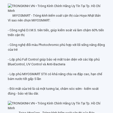
MiYOSMART - Tròng kính kiểm soát cận thị của Hoya Nhật Bản
Vì sao nên chọn MiYOSMART:
- Công nghệ D.I.M.S. tiên tiến, giúp kiểm soát và làm chậm 60% tiến
triển cận thị
- Công nghệ đổi màu Photochromic phù hợp với lối sống năng động
của trẻ
- Lớp phủ Full Control giúp bảo vệ mắt toàn diện với các lớp phủ
BlueControl, UV Control và Anti-Bacteria
- Lớp phủ MiYOSMART STX có khả năng chịu va đập cao, hạn chế
bám nước tốt gấp 5 lần
- Đôi mắt của trẻ là cả một tương lai, chăm sóc sớm - kiểm soát
đúng - bảo vệ lâu dài.
Zeiss MyoCare - Tròng kính kiểm soát cận thị của Đức