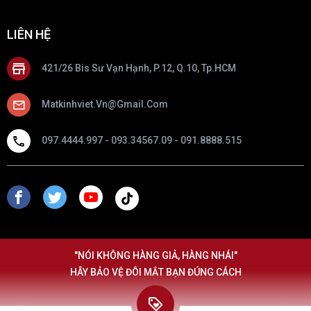
LIÊN HỆ
421/26 Bis Sư Vạn Hạnh, P.12, Q.10, Tp.HCM
Matkinhviet.vn@gmail.com
097.4444.997 - 093.34567.09 - 091.8888.515
"NÓI KHÔNG HÀNG GIẢ, HÀNG NHÁI"
HÃY BẢO VỆ ĐÔI MẮT BẠN ĐÚNG CÁCH