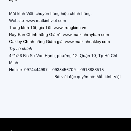
Mắt kính Việt, chuyên hàng hiệu chính hãng.
Website: www.matkinhviet
.com
Tròng kính T
ố
t, giá T
ố
t:
www.trongkinh.vn
Ray-Ban Chính hãng Giá r
ẻ
:
www.matkinhrayban.com
Oakley Chính hãng Giảm giá:
www.matkinhoakley.com
Trụ sở chính:
421/26 Bis Sư Vạn Hạnh, phường 12, Quận 10, Tp.Hồ Chí
Minh.
Hotline: 0974444997 – 0933456709 – 0918888515
Bài viết độc quyền bởi Mắt kính Việt