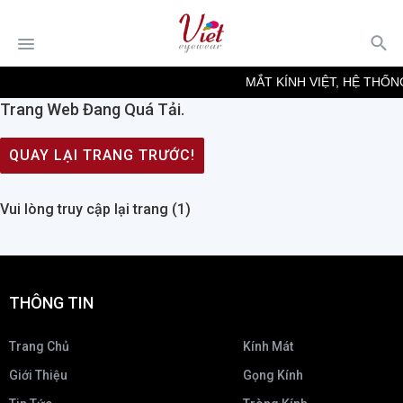
MẮT KÍNH VIỆT, HỆ THỐN
Trang Web Đang Quá Tải.
QUAY LẠI TRANG TRƯỚC!
Vui lòng truy cập lại trang (
1
)
THÔNG TIN
Trang Chủ
Kính Mát
Giới Thiệu
Gọng Kính