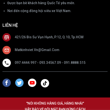
Được bạn bè khách hàng Quốc Tế yêu mến.
Nơi đến cộng đồng hội siêu xe Việt Nam.
LIÊN HỆ
421/26 Bis Sư Vạn Hạnh, P.12, Q.10, Tp.HCM
Matkinhviet.vn@gmail.com
097.4444.997 - 093.34567.09 - 091.8888.515
"NÓI KHÔNG HÀNG GIẢ, HÀNG NHÁI"
HÃY BẢO VỆ ĐÔI MẮT BẠN ĐÚNG CÁCH