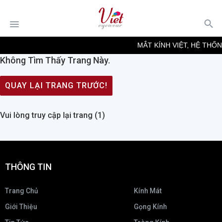
MẮT KÍNH VIỆT, HỆ THỐ
Không Tìm Thấy Trang Này.
QUAY LẠI TRANG TRƯỚC!
Vui lòng truy cập lại trang (
1
)
THÔNG TIN
Trang Chủ
Kính Mát
Giới Thiệu
Gọng Kính