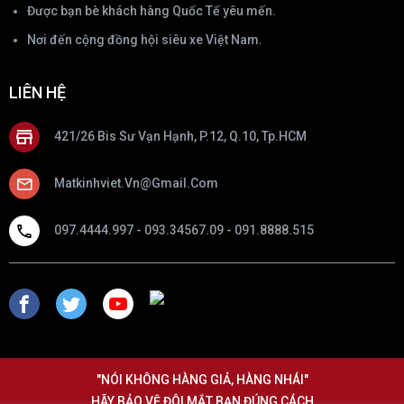
Được bạn bè khách hàng Quốc Tế yêu mến.
Nơi đến cộng đồng hội siêu xe Việt Nam.
LIÊN HỆ
421/26 Bis Sư Vạn Hạnh, P.12, Q.10, Tp.HCM
Matkinhviet.vn@gmail.com
097.4444.997 - 093.34567.09 - 091.8888.515
"NÓI KHÔNG HÀNG GIẢ, HÀNG NHÁI"
HÃY BẢO VỆ ĐÔI MẮT BẠN ĐÚNG CÁCH